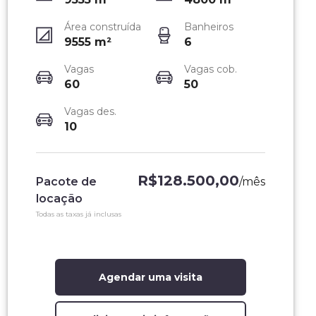
Área construída
Banheiros
9555
m²
6
Vagas
Vagas cob.
60
50
Vagas des.
10
R$128.500,00
Pacote de
/
mês
locação
Todas as taxas já inclusas
Agendar uma visita