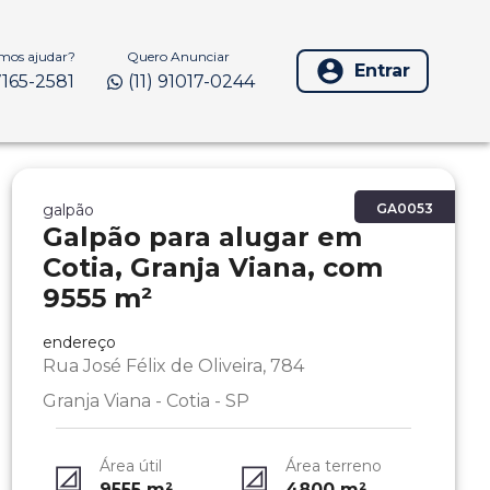
os ajudar?
Quero Anunciar
Entrar
97165-2581
(11) 91017-0244
galpão
GA0053
Galpão para alugar em
Cotia, Granja Viana, com
9555 m²
endereço
Rua José Félix de Oliveira, 784
Granja Viana - Cotia - SP
Área útil
Área terreno
9555
m²
4800
m²