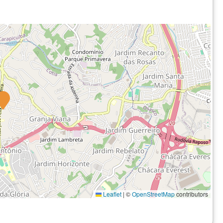
Leaflet
|
©
OpenStreetMap
contributors