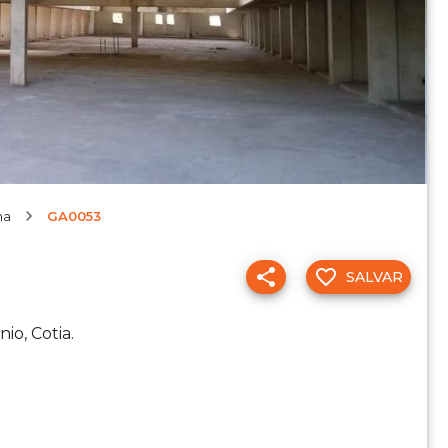
na
GA0053
SALVAR
io, Cotia.