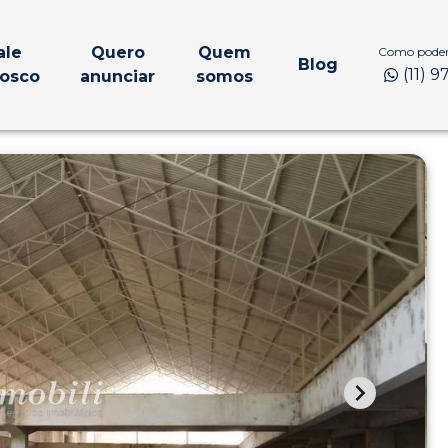
ale
Quero
Quem
Como podem
Blog
(11) 
osco
anunciar
somos