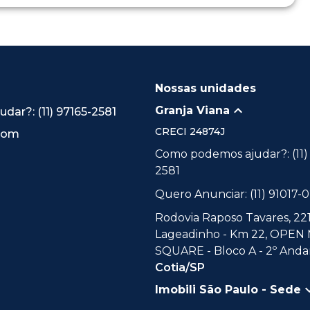
Nossas unidades
Granja Viana
ar?: (11) 97165-2581
CRECI
24874J
.com
Como podemos ajudar?: (11)
2581
Quero Anunciar: (11) 91017-
Rodovia Raposo Tavares, 221
Lageadinho - Km 22, OPEN
SQUARE - Bloco A - 2º Andar
Cotia/SP
Imobili São Paulo - Sede