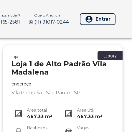
os ajudar?
Quero Anunciar
Entrar
97165-2581
(11) 91017-0244
loja
LJ0012
Loja 1 de Alto Padrão Vila
Madalena
endereço
Vila Pompéia - São Paulo - SP
Área total
Área útil
467.33
m²
467.33
m²
Banheiros
Vagas