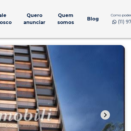
ale
Quero
Quem
Como podem
Blog
(11) 
osco
anunciar
somos