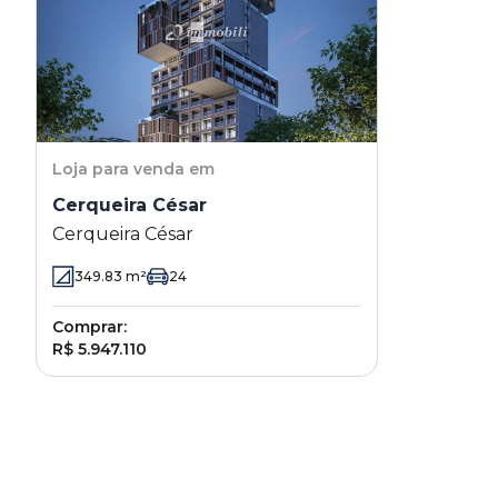
Loja
para venda em
Cerqueira César
Cerqueira César
349.83
m²
24
Comprar:
R$ 5.947.110