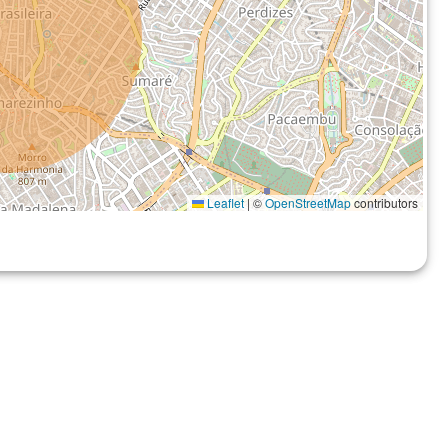
Leaflet
|
©
OpenStreetMap
contributors