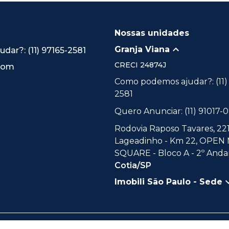
Nossas unidades
Granja Viana
ar?: (11) 97165-2581
CRECI
24874J
.com
Como podemos ajudar?: (11)
2581
Quero Anunciar: (11) 91017-
Rodovia Raposo Tavares, 221
Lageadinho - Km 22, OPEN
SQUARE - Bloco A - 2º Andar
Cotia/SP
Imobili São Paulo - Sede