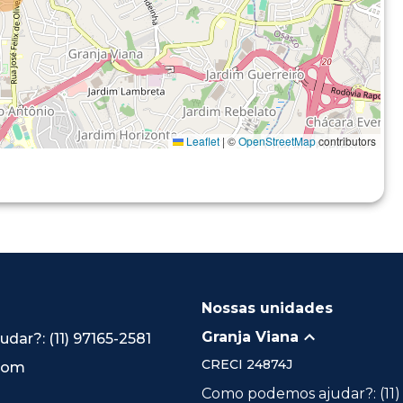
Leaflet
|
©
OpenStreetMap
contributors
Nossas unidades
Granja Viana
ar?: (11) 97165-2581
CRECI
24874J
.com
Como podemos ajudar?: (11)