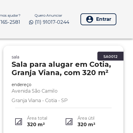
os ajudar?
Quero Anunciar
Entrar
97165-2581
(11) 91017-0244
sala
SA0012
Sala para alugar em Cotia,
Granja Viana, com 320 m²
endereço
Avenida São Camilo
Granja Viana - Cotia - SP
Área total
Área útil
320
m²
320
m²