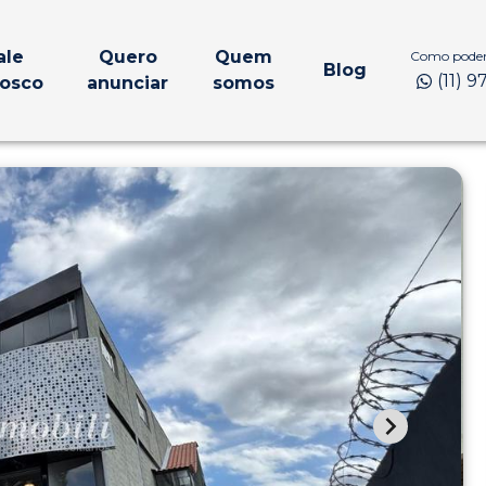
ale
Quero
Quem
Como podem
Blog
(11) 
osco
anunciar
somos