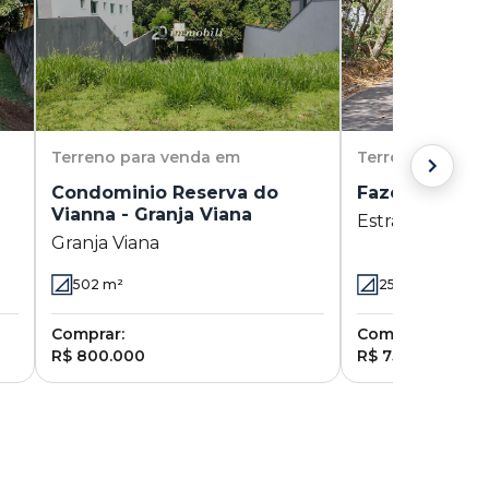
Terreno
para venda em
Terreno
para v
Condominio Reserva do
Fazendinha - 
Vianna - Granja Viana
Estrada de Faz
Granja Viana
Granja Viana - 
502
m²
2500
m²
Comprar:
Comprar:
R$ 800.000
R$ 750.000