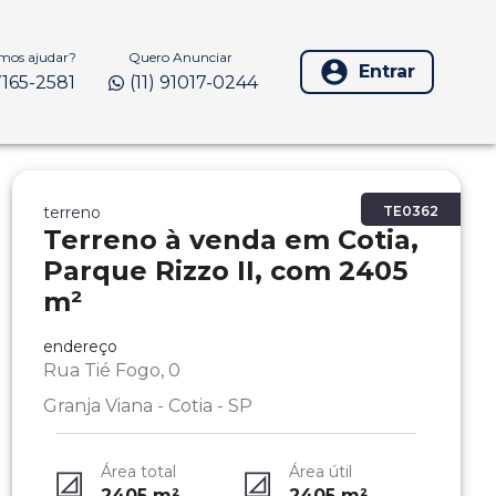
os ajudar?
Quero Anunciar
Entrar
97165-2581
(11) 91017-0244
terreno
TE0362
Terreno à venda em Cotia,
Parque Rizzo II, com 2405
m²
endereço
Rua Tié Fogo, 0
Granja Viana - Cotia - SP
Área total
Área útil
2405
m²
2405
m²