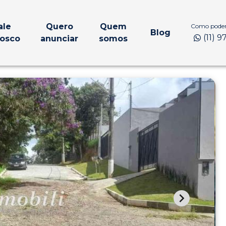
ale
Quero
Quem
Como podem
Blog
(11) 
osco
anunciar
somos