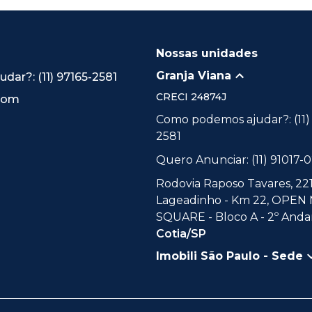
Nossas unidades
Granja Viana
ar?: (11) 97165-2581
CRECI
24874J
.com
Como podemos ajudar?: (11)
2581
Quero Anunciar: (11) 91017-
Rodovia Raposo Tavares, 221
Lageadinho - Km 22, OPEN
SQUARE - Bloco A - 2º Andar
Cotia/SP
Imobili São Paulo - Sede