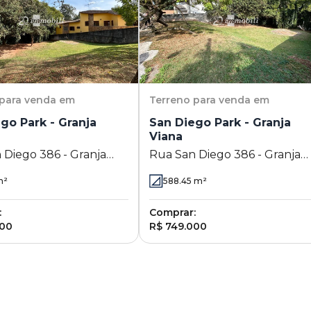
para venda em
Terreno
para venda em
go Park - Granja
San Diego Park - Granja
Viana
 Diego 386 - Granja
Rua San Diego 386 - Granja
Cotia - SP
Viana - Cotia - SP
²
588.45
m²
:
Comprar:
000
R$ 749.000