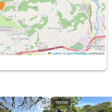
Leaflet
|
©
OpenStreetMap
contributors
TE0326