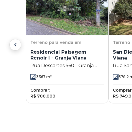
Terreno
para venda em
Terreno
Residencial Paisagem
San Die
Renoir I - Granja Viana
Viana
Rua Descartes 560 - Granja
Rua San
Viana - Cotia - SP
Viana - 
3367
m²
578.2
m
Comprar:
Comprar
R$ 700.000
R$ 749.