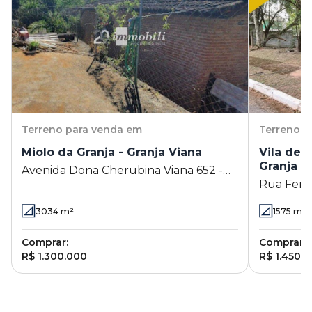
Terreno
para venda em
Terreno
p
Miolo da Granja - Granja Viana
Vila de 
Granja V
Avenida Dona Cherubina Viana 652 -
Rua Fern
Granja Viana - Cotia - SP
Viana - Co
3034
m²
1575
m²
Comprar:
Comprar:
R$ 1.300.000
R$ 1.450.