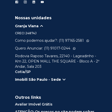
Nossas unidades
Granja Viana
CRECI
24874J
Como podemos ajudar?: (11) 97165-2581
Quero Anunciar: (11) 91017-0244
Rodovia Raposo Tavares, 22140 - Lageadinho -
Km 22, OPEN MALL THE SQUARE - Bloco A - 2º
Andar, Sala 203
Cotia/SP
Imobili São Paulo - Sede
Outros links
Avaliar Imóvel Grátis
ATENÇÃO: Os preços no site podem sofrer