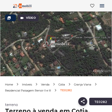
VÍDEO
Home
Imóveis
Venda
Cotia
Granja Viana
TE0282
Residencial Paisagem Renoir II e III
TE0282
terreno
Terreno à venda em Cotia,