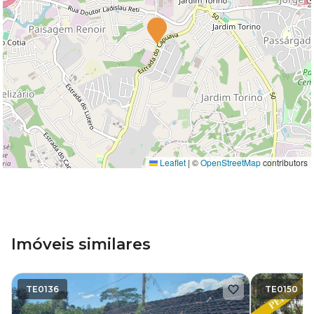
Leaflet
|
©
OpenStreetMap
contributors
Imóveis similares
TE0136
TE0150