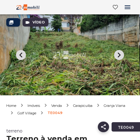
VÍDEO
Home
Imóveis
Venda
Carapicuíba
Granja Viana
TE0049
Golf Village
TE0049
terreno
Terreno à venda em