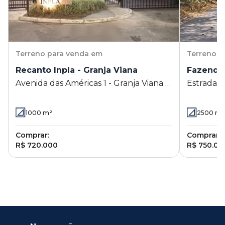
Terreno
para venda em
Terreno
p
Recanto Inpla - Granja Viana
Fazendin
Avenida das Américas 1 - Granja Viana -
Estrada d
Carapicuíba - SP
Viana - C
1000
m²
2500
m²
Comprar:
Comprar:
R$ 720.000
R$ 750.00