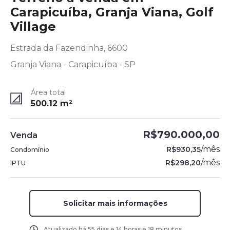
Carapicuíba, Granja Viana, Golf
Village
Estrada da Fazendinha, 6600
Granja Viana - Carapicuíba - SP
Área total
500.12
m²
R$790.000,00
Venda
/
mês
R$930,35
Condomínio
/
mês
R$298,20
IPTU
Solicitar mais informações
Atualizado há
55 dias e 14 horas e 18 minutos