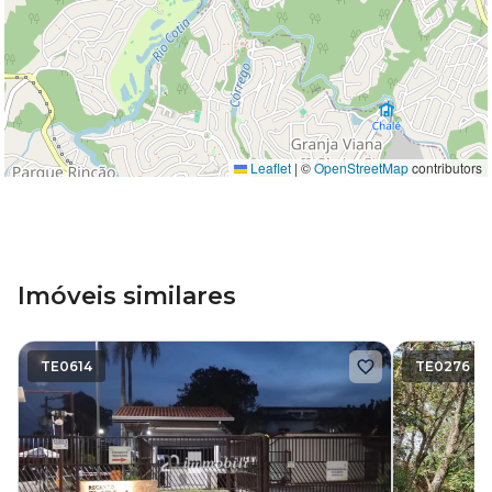
Leaflet
|
©
OpenStreetMap
contributors
Imóveis similares
TE0614
TE0276