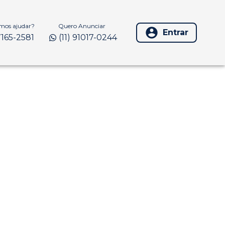
os ajudar?
Quero Anunciar
Entrar
97165-2581
(11) 91017-0244