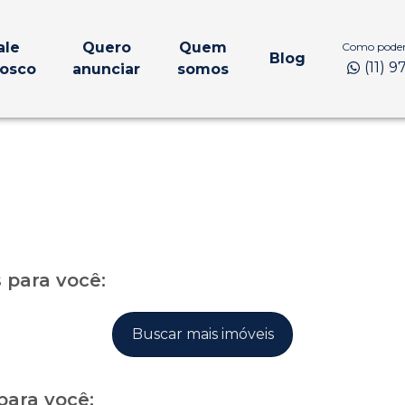
ale
Quero
Quem
Como podem
Blog
(11) 
osco
anunciar
somos
para você:
Buscar mais imóveis
para você: