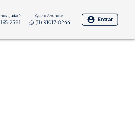
os ajudar?
Quero Anunciar
Entrar
97165-2581
(11) 91017-0244