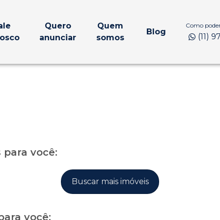
ale
Quero
Quem
Como podem
Blog
(11) 
osco
anunciar
somos
para você:
Buscar mais imóveis
para você: