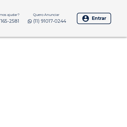
os ajudar?
Quero Anunciar
Entrar
97165-2581
(11) 91017-0244