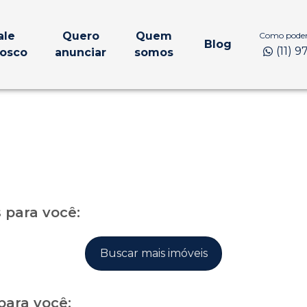
ale
Quero
Quem
Como podem
Blog
(11) 
osco
anunciar
somos
para você:
Buscar mais imóveis
para você: