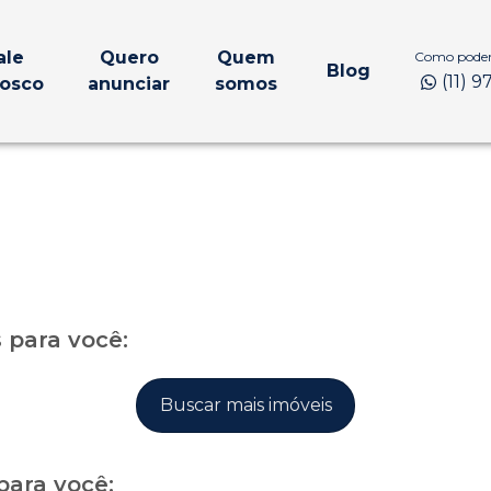
ale
Quero
Quem
Como podem
Blog
(11) 
osco
anunciar
somos
para você:
Buscar mais imóveis
para você: