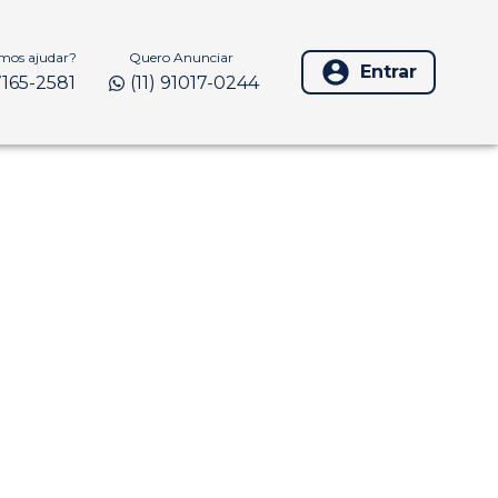
os ajudar?
Quero Anunciar
Entrar
97165-2581
(11) 91017-0244