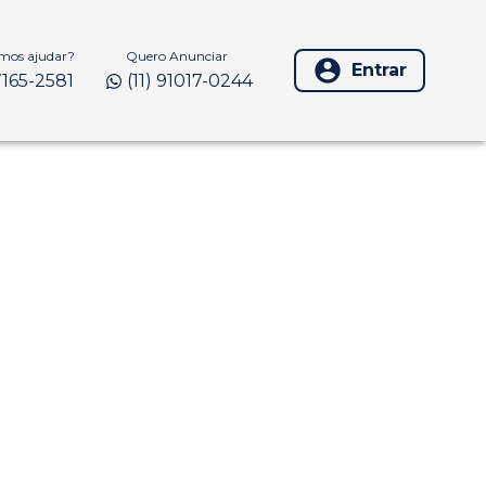
os ajudar?
Quero Anunciar
Entrar
97165-2581
(11) 91017-0244