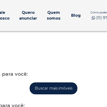
ale
Quero
Quem
Como podem
Blog
(11) 
osco
anunciar
somos
para você:
Buscar mais imóveis
para você: