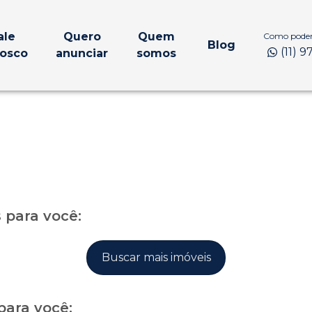
ale
Quero
Quem
Como podem
Blog
(11) 
osco
anunciar
somos
para você:
Buscar mais imóveis
para você: