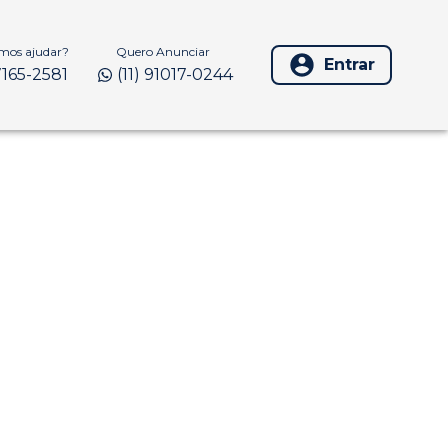
os ajudar?
Quero Anunciar
Entrar
97165-2581
(11) 91017-0244