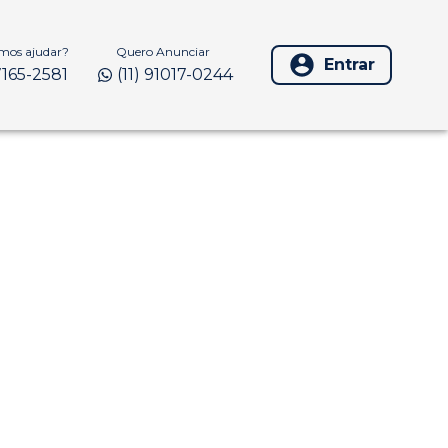
os ajudar?
Quero Anunciar
Entrar
97165-2581
(11) 91017-0244