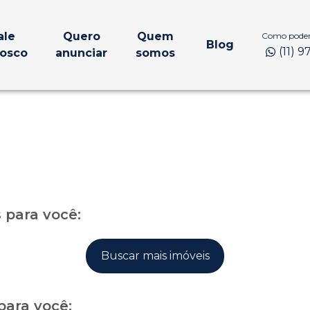
ale
Quero
Quem
Como podem
Blog
(11) 
osco
anunciar
somos
para você:
Buscar mais imóveis
para você: