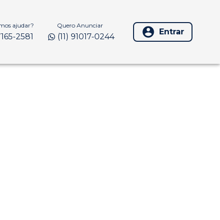
os ajudar?
Quero Anunciar
Entrar
97165-2581
(11) 91017-0244