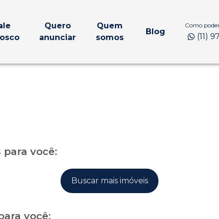
ale
Quero
Quem
Como podem
Blog
(11) 
osco
anunciar
somos
para você:
Buscar mais imóveis
para você: