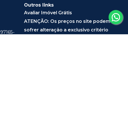
Outros links
Avaliar Imóvel Grátis
ATENÇÃO: Os preços no site podem
sofrer alteração a exclusivo critério
 97165-
dos Proprietários, sem prévio aviso.
0244
40 -
 MALL THE
, Sala 203