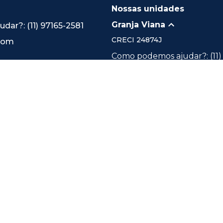
Nossas unidades
Granja Viana
ar?: (11) 97165-2581
CRECI
24874J
.com
Como podemos ajudar?: (11)
2581
Quero Anunciar: (11) 91017-
Rodovia Raposo Tavares, 221
Lageadinho - Km 22, OPEN
SQUARE - Bloco A - 2º Andar
Cotia/SP
Imobili São Paulo - Sede
Desenvolvido por