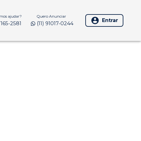
os ajudar?
Quero Anunciar
Entrar
97165-2581
(11) 91017-0244