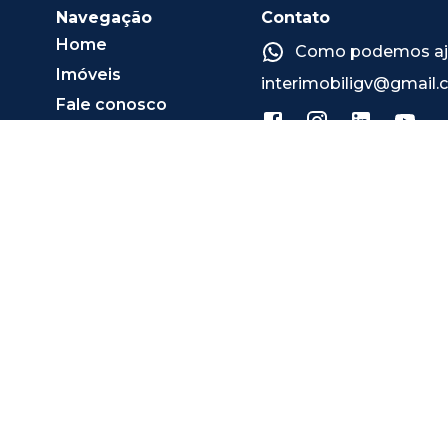
Navegação
Contato
Home
Como podemos ajud
Imóveis
interimobiligv@gmail
Fale conosco
Quero anunciar
Quem somos
Blog
Mapa do site