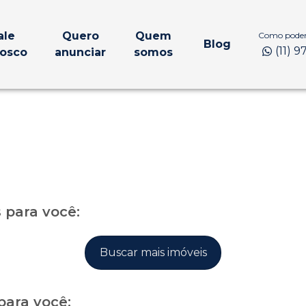
ale
Quero
Quem
Como podem
Blog
(11) 
osco
anunciar
somos
para você:
Buscar mais imóveis
para você: