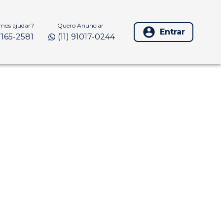
os ajudar?
Quero Anunciar
Entrar
97165-2581
(11) 91017-0244