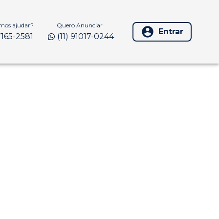
os ajudar?
Quero Anunciar
Entrar
97165-2581
(11) 91017-0244