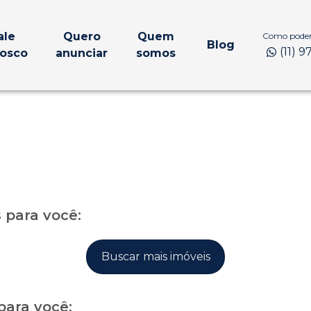
ale
Quero
Quem
Como podem
Blog
(11) 
osco
anunciar
somos
para você:
Buscar mais imóveis
para você: