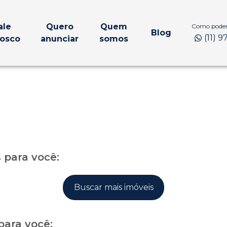
ale
Quero
Quem
Como podem
Blog
(11) 
osco
anunciar
somos
para você:
Buscar mais imóveis
para você: