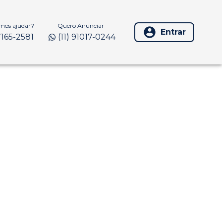
os ajudar?
Quero Anunciar
Entrar
97165-2581
(11) 91017-0244