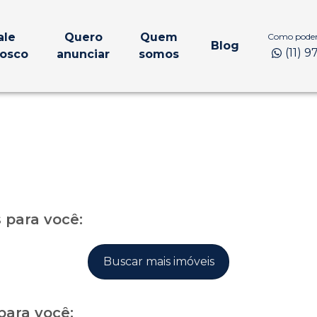
ale
Quero
Quem
Como podem
Blog
(11) 
osco
anunciar
somos
para você:
Buscar mais imóveis
para você: