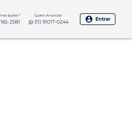
os ajudar?
Quero Anunciar
Entrar
97165-2581
(11) 91017-0244