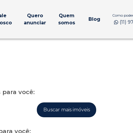
ale
Quero
Quem
Como podem
Blog
(11) 
osco
anunciar
somos
para você:
Buscar mais imóveis
para você: