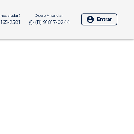
os ajudar?
Quero Anunciar
Entrar
97165-2581
(11) 91017-0244