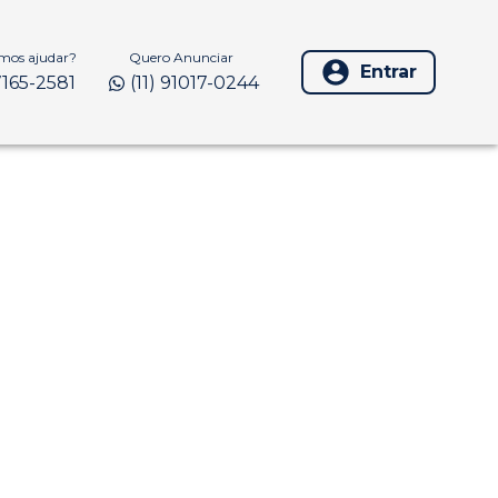
os ajudar?
Quero Anunciar
Entrar
97165-2581
(11) 91017-0244