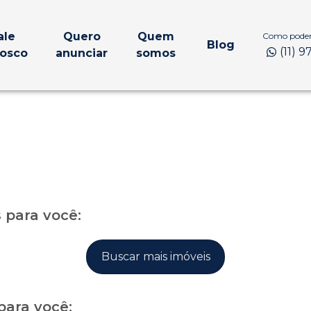
ale
Quero
Quem
Como podem
Blog
(11) 
osco
anunciar
somos
para você:
Buscar mais imóveis
para você: