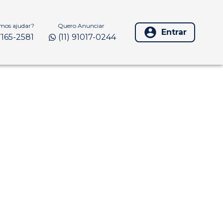
os ajudar?
Quero Anunciar
Entrar
97165-2581
(11) 91017-0244