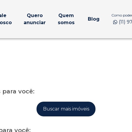
ale
Quero
Quem
Como podem
Blog
(11) 
osco
anunciar
somos
para você:
Buscar mais imóveis
para você: