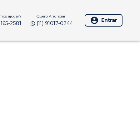
os ajudar?
Quero Anunciar
Entrar
97165-2581
(11) 91017-0244