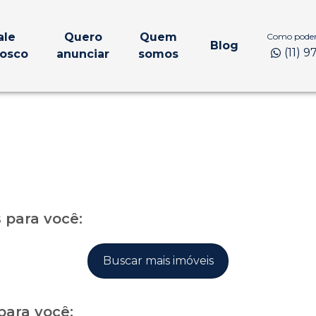
ale
Quero
Quem
Como podem
Blog
(11) 
osco
anunciar
somos
para você:
Buscar mais imóveis
para você: