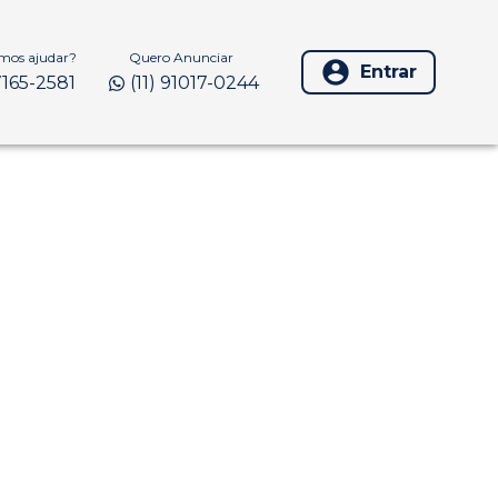
os ajudar?
Quero Anunciar
Entrar
97165-2581
(11) 91017-0244