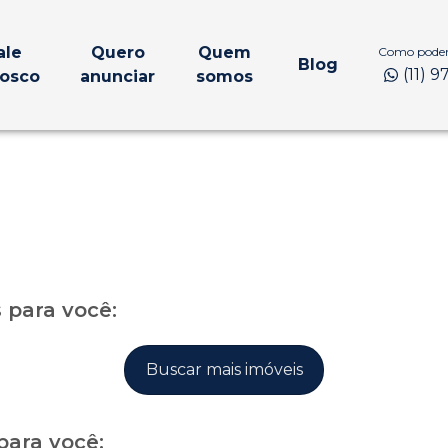
ale
Quero
Quem
Como podem
Blog
(11) 
osco
anunciar
somos
para você:
Buscar mais imóveis
para você: