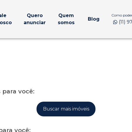
ale
Quero
Quem
Como podem
Blog
(11) 
osco
anunciar
somos
para você:
Buscar mais imóveis
para você: