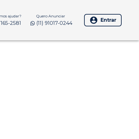
os ajudar?
Quero Anunciar
Entrar
97165-2581
(11) 91017-0244