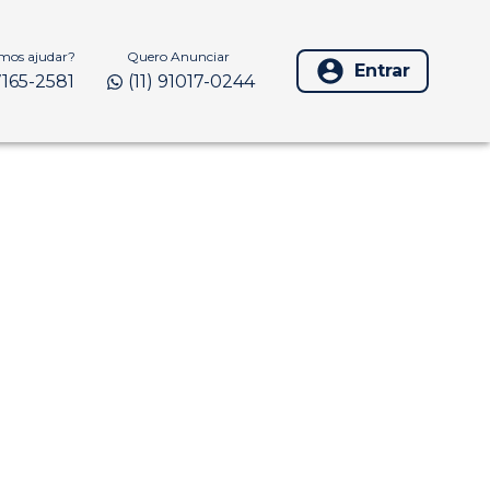
os ajudar?
Quero Anunciar
Entrar
97165-2581
(11) 91017-0244