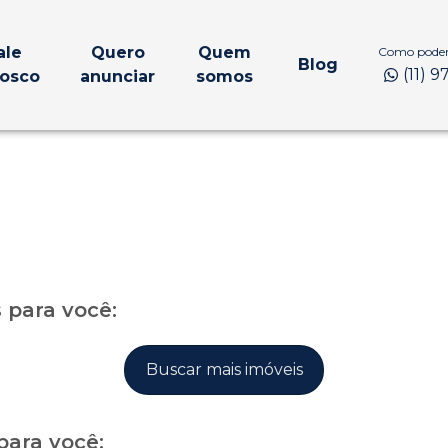
ale
Quero
Quem
Como podem
Blog
(11) 
osco
anunciar
somos
para você:
Buscar mais imóveis
para você: