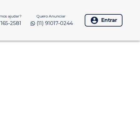
os ajudar?
Quero Anunciar
Entrar
97165-2581
(11) 91017-0244