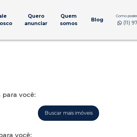
ale
Quero
Quem
Como podem
Blog
(11) 
osco
anunciar
somos
para você:
Buscar mais imóveis
para você: