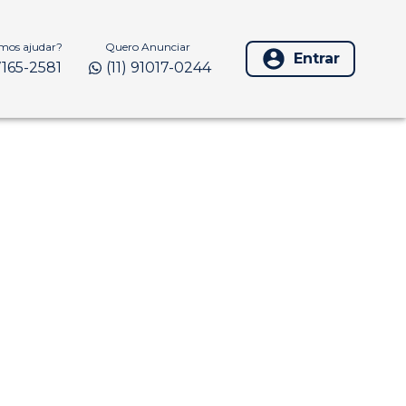
os ajudar?
Quero Anunciar
Entrar
97165-2581
(11) 91017-0244