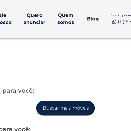
ale
Quero
Quem
Como podem
Blog
(11) 
osco
anunciar
somos
para você:
Buscar mais imóveis
para você: