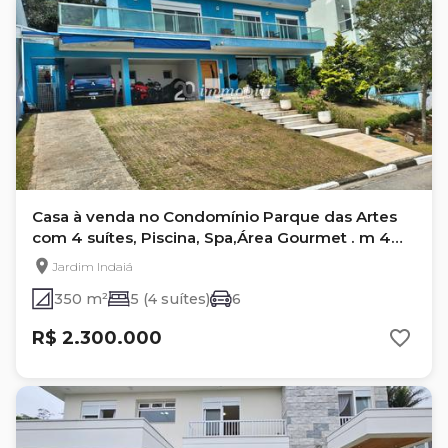
Casa à venda no Condomínio Parque das Artes
com 4 suítes, Piscina, Spa,Área Gourmet . m 4
suítes, escritório, área Gourmet, piscina, Spa
Jardim Indaiá
350 m²
5 (4 suítes)
6
R$ 2.300.000