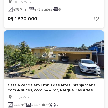
Moinho Velho
478.7 m²
4 (2 suítes)
6
R$ 1.570.000
Casa à venda em Embu das Artes, Granja Viana,
com 4 suítes, com 344 m², Parque Das Artes
Granja Viana
344 m²
4 (4 suítes)
6