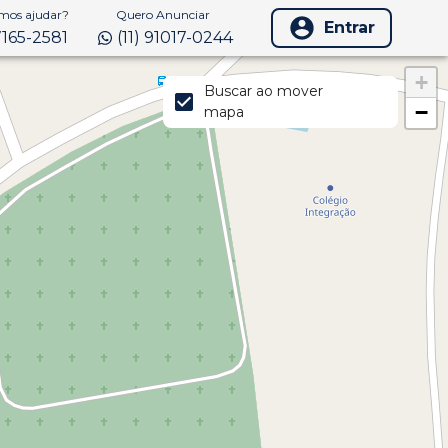
os ajudar?
Quero Anunciar
Entrar
97165-2581
(11) 91017-0244
+
Buscar ao mover
−
mapa