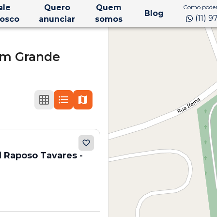
ale
Quero
Quem
Como podem
Blog
(11) 
osco
anunciar
somos
m Grande
l Raposo Tavares -