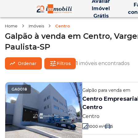
Avaliar
F
Imóvel
con
Grátis
Home
Imóveis
Centro
Galpão
à venda
em
Centro,
Varge
Paulista-SP
1
imóveis encontrados
Ordenar
Filtros
GA0018
Galpão
para venda em
Centro Empresaria
Centro
Centro
1000
m²
5