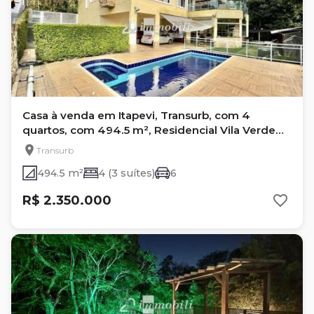
Casa à venda em Itapevi, Transurb, com 4
quartos, com 494.5 m², Residencial Vila Verde
(transurb)
Transurb
494.5 m²
4 (3 suítes)
6
R$ 2.350.000