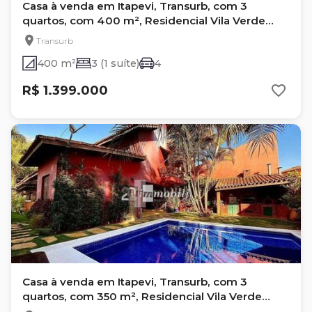
Casa à venda em Itapevi, Transurb, com 3
quartos, com 400 m², Residencial Vila Verde
(transurb)
Transurb
400 m²
3 (1 suíte)
4
R$ 1.399.000
Casa à venda em Itapevi, Transurb, com 3
quartos, com 350 m², Residencial Vila Verde
(transurb)