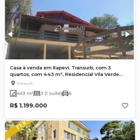
Casa à venda em Itapevi, Transurb, com 3
quartos, com 443 m², Residencial Vila Verde
(transurb)
Transurb
443 m²
3 (1 suíte)
6
R$ 1.199.000