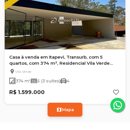
Casa à venda em Itapevi, Transurb, com 5
quartos, com 374 m², Residencial Vila Verde
(transurb)
Vila Verde
374 m²
5 (3 suítes)
4
R$ 1.599.000
Mapa