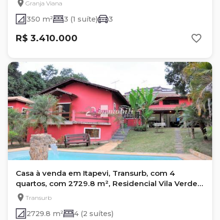
Granja Viana
350 m²
3 (1 suíte)
3
R$ 3.410.000
Casa à venda em Itapevi, Transurb, com 4
quartos, com 2729.8 m², Residencial Vila Verde
(transurb)
Transurb
2729.8 m²
4 (2 suítes)